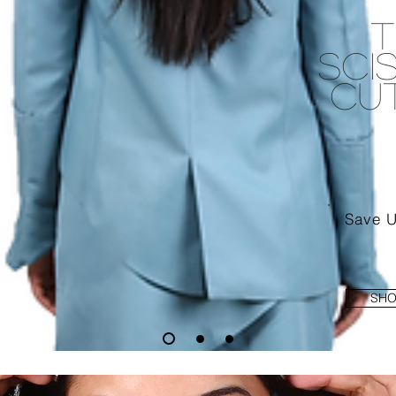
T
Sci
Cut
Save U
SHO