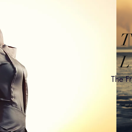
T
L
The F