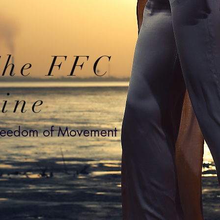
he FFC
ine
reedom of Movement