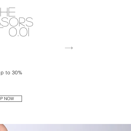
he
ssors
 0.01
p to 30%
P NOW