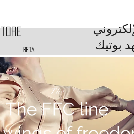
إلكتروني
Store
د بوتيك
beta
The
The FFC line
 wings of freed