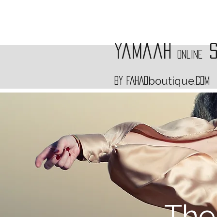
Yamaah
Online
boutique
by FAHAD
.com
The