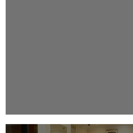
#AsciaLovesRiva Event