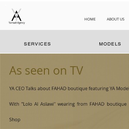
HOME
ABOUT US
Yamaah Agency
SERVICES
MODELS
As seen on TV
YA CEO Talks about FAHAD boutique featuring YA Models
With "Lolo Al Aslawi" wearing from FAHAD boutique 13
Shop