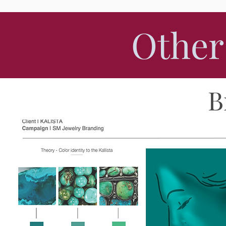
Other
B