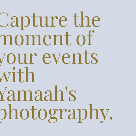
Capture the
moment of
your events
with
Yamaah's
photography.
Th